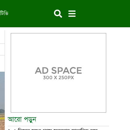
টিভি
আরো পড়ুন