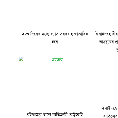
২-৩ দিনের মধ্যে গ্যাস সরবরাহ স্বাভাবিক
ঝিনাইদহে বীরশ্
হবে
ভাঙচুরের প
প
ঝিনাইদহে 
বটগাছের ডালে ব্যতিক্রমী রেস্টুরেন্ট
বাতিলের