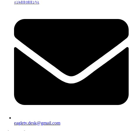
০১৯৪৪৩৪৪১৭২
eagletv.desk@gmail.com