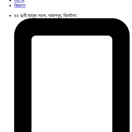
সর্বশেষ
বিজ্ঞাপন
৪৫ দুঃখী মাহমুদ সড়ক, আরাপপুর, ঝিনাইদহ