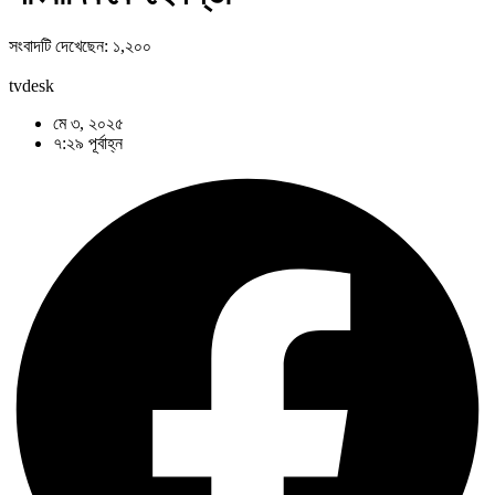
সংবাদটি দেখেছেন:
১,২০০
tvdesk
মে ৩, ২০২৫
৭:২৯ পূর্বাহ্ন