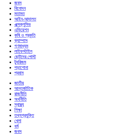
জবস
বিনোদন
মতামত
আইন-আদালত
এক্সক্লুসিভ
এভিয়েশন
কৃষি ও প্রকৃতি
ক্যাম্পাস
গণমাধ্যম
লাইফস্টাইল
ছোটদের পোস্ট
ট্যুরিজম
পড়াশোনা
প্রবাস
জাতীয়
আন্তর্জাতিক
রাজনীতি
অর্থনীতি
স্বাস্থ্য
শিক্ষা
তথ্যপ্রযুক্তি
খেলা
ধর্ম
জবস