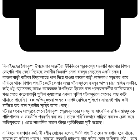
ঝিনাইদহের শৈলকুপা উপজেলার সারুটিয়া ইউনিয়নে প্রকাশ্যে সরকারি জায়গার বিশাল
মেহগনি গাছ কেটে নিয়েছে স্থানীয় বিএনপি নেতা বাবলুর নেতৃত্বে একটি চক্র।
কাতলাগাড়ী বালিকা বিদ্যালয়ের পাশ দিয়ে যাওয়া কাতলাগাড়ী-লাঙ্গলবাধ সড়কের ধারে
দাঁড়িয়ে থাকা বিশাল গাছটি কেটে ফেলার সময় ঘটনাস্থলে বাবলুর আপন চাচা মজিদ মাস্টার,
ভাই পল্টু হোসেনসহ আরও কয়েকজন উপস্থিত ছিলেন বলে প্রত্যক্ষদর্শীরা জানিয়েছেন।
খবর পেয়ে কাতলাগাড়ী পুলিশ ক্যাম্পের একদল পুলিশ ঘটনাস্থলে গেলেও গাছ কাটা
থামাতে পারেনি। বরং অভিযুক্তরা ক্ষমতার দাপট দেখিয়ে পুলিশের সামনেই গাছ কাটা
চালিয়ে যায় বলে স্থানীয় সূত্রে জানা গেছে।
ঘটনার সংবাদ সংগ্রহে গেলে শৈলকুপা প্রেসক্লাবের সদস্য ও সাংবাদিক রাজিব মাহমুদকে
গালিগালাজ ও ভয়ভীতি প্রদর্শন করা হয়। তাকে শারীরিকভাবে লাঞ্ছিত করারও চেষ্টা করে
অভিযুক্তরা। এতে সাংবাদিক মহলে তীব্র প্রতিক্রিয়া সৃষ্টি হয়েছে।
এ বিষয়ে ওয়াপদার কর্মচারী রশীদ হোসেন বলেন, “যদি গাছটি তাদের জায়গায় হয়ে থাকে,
তাহলে তা কাটতে পারবে। তাছাড়া সরকারি জায়গার গাছ কাটার কোন অধিকার নেই। তবে