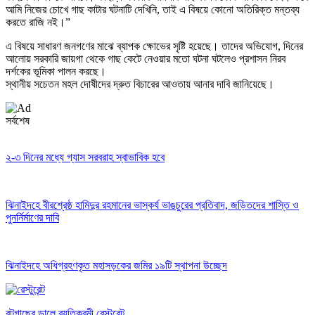
আমি নিজের চোখে গাছ কাটার ঘটনাটি দেখিনি, তাই এ বিষয়ে কোনো অতিরিক্ত মন্তব্য
করতে রাজি নই।”
এ বিষয়ে সাধারণ জনগণের মাঝে ব্যাপক ক্ষোভের সৃষ্টি হয়েছে। তাদের অভিযোগ, দিনের
আলোয় সরকারি জায়গা থেকে গাছ কেটে নেওয়ার মতো ঘটনা ঘটলেও প্রশাসন নিরব
দর্শকের ভূমিকা পালন করছে।
স্থানীয় সচেতন মহল দোষীদের দ্রুত বিচারের আওতায় আনার দাবি জানিয়েছে।
সর্বশেষ
২-৩ দিনের মধ্যে গ্যাস সরবরাহ স্বাভাবিক হবে
ঝিনাইদহে বীরশ্রেষ্ঠ হামিদুর রহমানের ভাস্কর্য ভাঙচুরের প্রতিবাদ, জড়িতদের শাস্তি ও
পুনর্নির্মাণের দাবি
ঝিনাইদহে অধিগ্রহণকৃত মহাসড়কের জমির ১৯টি স্থাপনা উচ্ছেদ
বটগাছের ডালে ব্যতিক্রমী রেস্টুরেন্ট