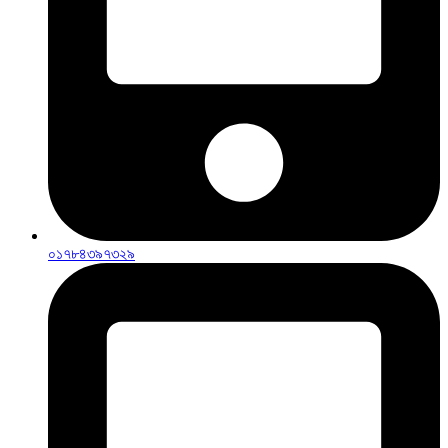
০১৭৮৪৩৯৭৩২৯