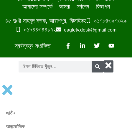
আমাদের সম্পর্কে
আমরা
সর্বশেষ
বিজ্ঞাপন
৪৫ দুঃখী মাহমুদ সড়ক, আরাপপুর, ঝিনাইদহ
০১৭৮৪৩৯৭৩২৯
০১৯৪৪৩৪৪১৭২
eagletv.desk@gmail.com
স্বর্বস্বত্ব সংরক্ষিত
জাতীয়
আন্তর্জাতিক