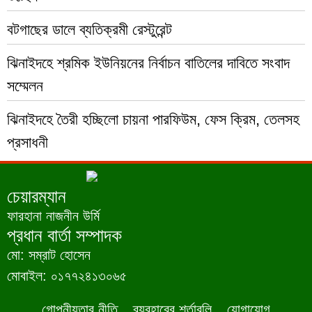
বটগাছের ডালে ব্যতিক্রমী রেস্টুরেন্ট
ঝিনাইদহে শ্রমিক ইউনিয়নের নির্বাচন বাতিলের দাবিতে সংবাদ
সম্মেলন
ঝিনাইদহে তৈরী হচ্ছিলো চায়না পারফিউম, ফেস ক্রিম, তেলসহ
প্রসাধনী
চেয়ারম্যান
ফারহানা নাজনীন উর্মি
প্রধান বার্তা সম্পাদক
মো: সম্রাট হোসেন
মোবাইল: ০১৭৭২৪১৩০৬৫
গোপনীয়তার নীতি
ব্যবহারের শর্তাবলি
যোগাযোগ