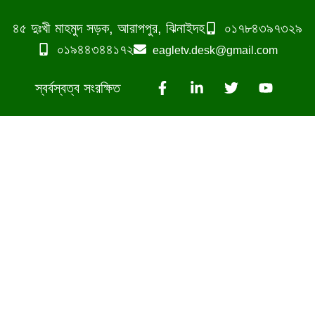
৪৫ দুঃখী মাহমুদ সড়ক, আরাপপুর, ঝিনাইদহ
০১৭৮৪৩৯৭৩২৯
০১৯৪৪৩৪৪১৭২
eagletv.desk@gmail.com
স্বর্বস্বত্ব সংরক্ষিত