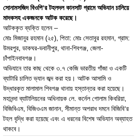
সোনামসজিদ বিওপি’র টহলদল কানসাট গ্রামে অভিযান চালিয়ে
মাদকসহ একজনকে আটক করেছে।
আটককৃত ব্যক্তি হলেন –
মোঃ মিজানুর রহমান (২৫), পিতা: মোঃ সেতাবুর রহমান, গ্রাম:
উমরপুর, ডাকঘর-ভবানীপুর, থানা-শিবগঞ্জ, জেলা-
চাঁপাইনবাবগঞ্জ।
অভিযানে তার কাছ থেকে ৩.৭ কেজি ভারতীয় গাঁজা ও একটি
ব্যাটারি চালিত ভ্যান জব্দ করা হয়। আটক আসামি ও
উদ্ধারকৃত মালামাল শিবগঞ্জ থানায় হস্তান্তর করা হয়েছে।
মহানন্দা ব্যাটালিয়নের অধিনায়ক লে. কর্নেল গোলাম কিবরিয়া,
বিজিবিএম, বিজিওএম জানান, সীমান্ত অপরাধ দমনে বিজিবি’র
টহল বৃদ্ধি করা হয়েছে এবং এ ধরনের বিশেষ অভিযান অব্যাহত
থাকবে।