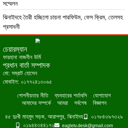
সম্মেলন
ঝিনাইদহে তৈরী হচ্ছিলো চায়না পারফিউম, ফেস ক্রিম, তেলসহ
প্রসাধনী
চেয়ারম্যান
ফারহানা নাজনীন উর্মি
প্রধান বার্তা সম্পাদক
মো: সম্রাট হোসেন
মোবাইল: ০১৭৭২৪১৩০৬৫
গোপনীয়তার নীতি
ব্যবহারের শর্তাবলি
যোগাযোগ
আমাদের সম্পর্কে
আমরা
সর্বশেষ
বিজ্ঞাপন
৪৫ দুঃখী মাহমুদ সড়ক, আরাপপুর, ঝিনাইদহ
০১৭৮৪৩৯৭৩২৯
০১৯৪৪৩৪৪১৭২
eagletv.desk@gmail.com