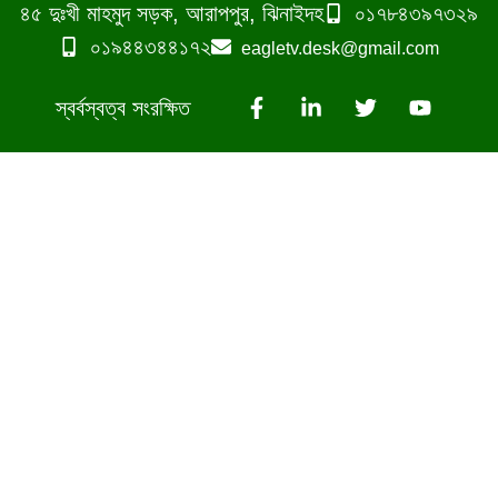
৪৫ দুঃখী মাহমুদ সড়ক, আরাপপুর, ঝিনাইদহ
০১৭৮৪৩৯৭৩২৯
০১৯৪৪৩৪৪১৭২
eagletv.desk@gmail.com
স্বর্বস্বত্ব সংরক্ষিত