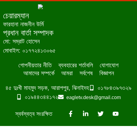
চেয়ারম্যান
ফারহানা নাজনীন উর্মি
প্রধান বার্তা সম্পাদক
মো: সম্রাট হোসেন
মোবাইল: ০১৭৭২৪১৩০৬৫
গোপনীয়তার নীতি
ব্যবহারের শর্তাবলি
যোগাযোগ
আমাদের সম্পর্কে
আমরা
সর্বশেষ
বিজ্ঞাপন
৪৫ দুঃখী মাহমুদ সড়ক, আরাপপুর, ঝিনাইদহ
০১৭৮৪৩৯৭৩২৯
০১৯৪৪৩৪৪১৭২
eagletv.desk@gmail.com
স্বর্বস্বত্ব সংরক্ষিত