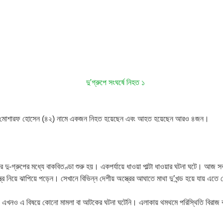
 সংঘর্ষে মোশারফ হোসেন (৪২) নামে একজন নিহত হয়েছেন এবং আহত হয়েছেন আরও ৪জন।
পির দু-গ্রুপের মধ্যে বাকবিতণ্ডা শুরু হয়। একপর্যায়ে ধাওয়া পাল্টা ধাওয়ার ঘটনা ঘটে।
র নিয়ে ঝাপিয়ে পড়েন। সেখানে বিভিন্ন দেশীয় অস্ত্রের আঘাতে মাথা দু’খন্ড হয়ে যায় এত
হয়েছে। এখনও এ বিষয়ে কোনো মামলা বা আটকের ঘটনা ঘটেনি। এলাকায় থমথমে পরিস্থিতি বির