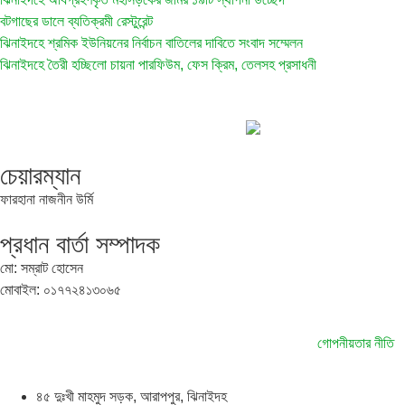
বটগাছের ডালে ব্যতিক্রমী রেস্টুরেন্ট
ঝিনাইদহে শ্রমিক ইউনিয়নের নির্বাচন বাতিলের দাবিতে সংবাদ সম্মেলন
ঝিনাইদহে তৈরী হচ্ছিলো চায়না পারফিউম, ফেস ক্রিম, তেলসহ প্রসাধনী
চেয়ারম্যান
ফারহানা নাজনীন উর্মি
প্রধান বার্তা সম্পাদক
মো: সম্রাট হোসেন
মোবাইল: ০১৭৭২৪১৩০৬৫
গোপনীয়তার নীতি
৪৫ দুঃখী মাহমুদ সড়ক, আরাপপুর, ঝিনাইদহ