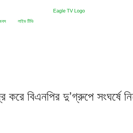
জবস
লাইভ টিভি
র করে বিএনপির দু’গ্রুপে সংঘর্ষে ন