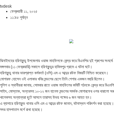
tvdesk
ফেব্রুয়ারী ১১, ২০২৫
১১:৪৫ পূর্বাহ্ন
ঝিনাইদহের হরিণাকুন্ডু উপজেলায় ওয়াজ মাহফিলকে কেন্দ্র করে বিএনপির দুই গ্রুপের
মঙ্গলবার (১১ ফেব্রুয়ারি) সকালে হরিণাকুন্ডুর হাকিমপুর গ্রামে এ ঘটনা ঘটে।
হরিণাকুন্ডু থানার ভারপ্রাপ্ত কর্মকর্তা (ওসি) এম এ আব্দুর রউফ বিষয়টি নিশ্চিত করেছেন।
মোশারফ হোসেন ওই এলাকার খবির মন্ডলের ছেলে তিনি পেশায় একজন মহুরি ছিলেন।
পুলিশ ও স্থানীয়রা জানায়, সোমবার রাতে ওয়াজ মাহফিলের কমিটি গঠনকে কেন্দ্র করে বিএন
সাইদ, মোস্তাক, অন্তরসহ ১০-১২ জন হানেফ মন্ডলের সমর্থক মোশারফের ওপর ধারালো অস্ত্
খালেকসহ অন্যান্যরা ছুটে আসলে তারাসহ উভয় পক্ষের ৬ জন আহত হন।
এ ব্যাপারে হরিণাকুন্ড থানার ওসি এম এ আব্দুর রউফ জানান, ঘটনাস্থল পরিদর্শন করা 
সদর হাসপাতাল মর্গে রাখা হয়েছে।