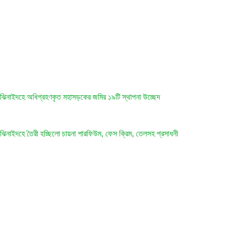
ঝিনাইদহে অধিগ্রহণকৃত মহাসড়কের জমির ১৯টি স্থাপনা উচ্ছেদ
ঝিনাইদহে তৈরী হচ্ছিলো চায়না পারফিউম, ফেস ক্রিম, তেলসহ প্রসাধনী