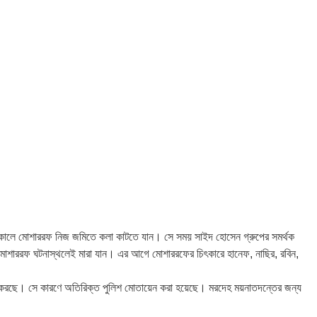
 আজ সকালে মোশাররফ নিজ জমিতে কলা কাটতে যান। সে সময় সাইদ হোসেন গ্রুপের সমর্থক
ে মোশাররফ ঘটনাস্থলেই মারা যান। এর আগে মোশাররফের চিৎকারে হানেফ, নাছির, রবিন,
াজ করছে। সে কারণে অতিরিক্ত পুলিশ মোতায়েন করা হয়েছে। মরদেহ ময়নাতদন্তের জন্য