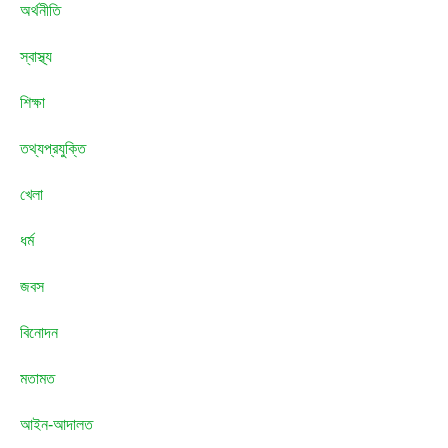
অর্থনীতি
স্বাস্থ্য
শিক্ষা
তথ্যপ্রযুক্তি
খেলা
ধর্ম
জবস
বিনোদন
মতামত
আইন-আদালত