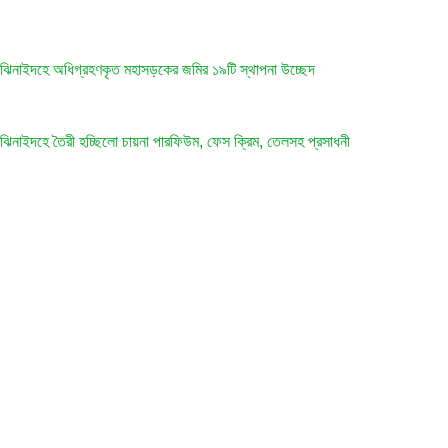
ঝিনাইদহে অধিগ্রহণকৃত মহাসড়কের জমির ১৯টি স্থাপনা উচ্ছেদ
ঝিনাইদহে তৈরী হচ্ছিলো চায়না পারফিউম, ফেস ক্রিম, তেলসহ প্রসাধনী