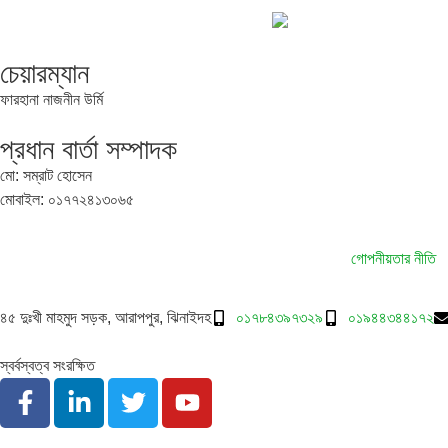
চেয়ারম্যান
ফারহানা নাজনীন উর্মি
প্রধান বার্তা সম্পাদক
মো: সম্রাট হোসেন
মোবাইল: ০১৭৭২৪১৩০৬৫
গোপনীয়তার নীতি
৪৫ দুঃখী মাহমুদ সড়ক, আরাপপুর, ঝিনাইদহ
০১৭৮৪৩৯৭৩২৯
০১৯৪৪৩৪৪১৭২
স্বর্বস্বত্ব সংরক্ষিত